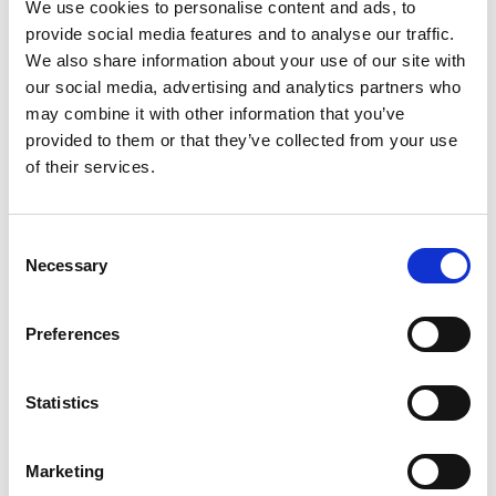
We use cookies to personalise content and ads, to
Metall. Die Kombination dieser Elemente ermöglicht
provide social media features and to analyse our traffic.
nicht nur die Schaffung äußerst praktischer und
We also share information about your use of our site with
langlebiger Gebäude, sondern auch solcher, in denen
our social media, advertising and analytics partners who
man sich rundum wohlfühlt. Unsere Referenzen sind ein
may combine it with other information that you’ve
lebendiges Zeugnis unserer Leidenschaft für Stahl- und
provided to them or that they’ve collected from your use
Metallbau, und sie zeigen, wie diese Materialien in
of their services.
einzigartiger Weise dazu beitragen können, zeitlose und
moderne Architektur zu erschaffen.
Consent
Unsere Projekte erstrecken sich über eine breite Palette
Necessary
Selection
von verschiedensten Varianten und Kombinationen
sowie Branchen. Egal, ob es sich um den Bau von
beeindruckenden Stahlkonstruktionen, elegante
Preferences
Geländer und Treppen, robuste Zäune und Tore,
schützende Dächer und Vordächer, oder stilvolle
Statistics
Balkone und Terrassen handelt, unsere Referenzen
sprechen für sich. Lassen Sie sich inspirieren!
Marketing